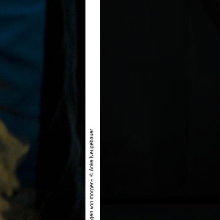
»Erinnerungen von morgen« © Anke Neugebauer