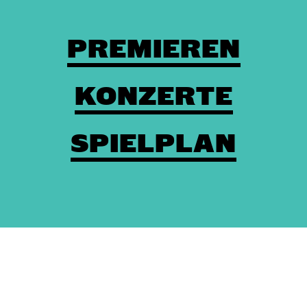
PREMIEREN
KONZERTE
SPIELPLAN
Theaterkasse: (03672) 4501000
/
Karten
/
Kontakt
/
Impressum
/
Datenschutz
/
Erklärung zur Barrierefreiheit
/
AGBs
/
Intern