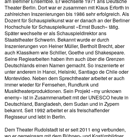
am Berliner Ensemble. Er wechselte 1971 ans Deutsche
Theater Berlin. Dort war er zusammen mit Klaus Erforth in
zahlreichen Inszenierungen bis 1986 sehr erfolgreich. Als
Dozent für Schauspielkunst war er danach an der Berliner
Hochschule für Schauspielkunst »Ernst Busch« tätig.
Später wechselte er als Schauspieldirektor ans
Staatstheater Schwerin. Bekannt wurde er durch
Inszenierungen von Heiner Müller, Bertholt Brecht, aber
auch Klassikern wie Schiller, Goethe und Shakespeare.
Seine Regiearbeiten haben ihm auch über die Grenzen
Deutschlands einen Namen gemacht. So inszenierte er
unter anderem in Hanoi, Helsinki, Santiago de Chile oder
Montevideo. Neben dem Sprechtheater arbeitet er auch
immer wieder für Fernsehen, Rundfunk und
Musiktheaterproduktionen. Sein Projekt »my unknown
enemy« ist in Zusammenarbeit mit der UNESCO heute in
Deutschland, Bangladesh, dem Sudan und in Zypern
bekannt. Seit 1992 arbeitet er als freischaffender
Regisseur und lebt in Berlin.
Dem Theater Rudolstadt ist er seit 2011 eng verbunden,
wo er gemeinsam mit dem Bühnen- und Kostümbildner