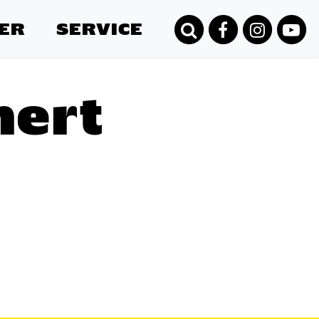
ER
SERVICE
hert