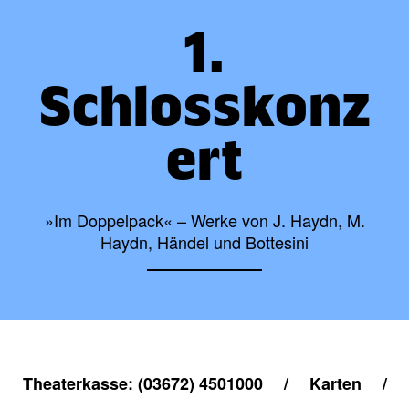
1.
Schlosskonz
ert
»Im Doppelpack« – Werke von J. Haydn, M.
Haydn, Händel und Bottesini
Theaterkasse: (03672) 4501000
/
Karten
/