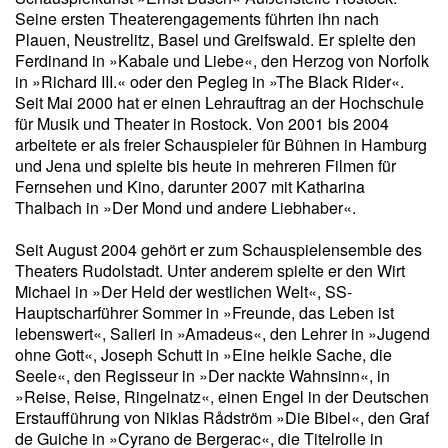
Seine ersten Theaterengagements führten ihn nach
Plauen, Neustrelitz, Basel und Greifswald. Er spielte den
Ferdinand in »Kabale und Liebe«, den Herzog von Norfolk
in »Richard III.« oder den Pegleg in »The Black Rider«.
Seit Mai 2000 hat er einen Lehrauftrag an der Hochschule
für Musik und Theater in Rostock. Von 2001 bis 2004
arbeitete er als freier Schauspieler für Bühnen in Hamburg
und Jena und spielte bis heute in mehreren Filmen für
Fernsehen und Kino, darunter 2007 mit Katharina
Thalbach in »Der Mond und andere Liebhaber«.
Seit August 2004 gehört er zum Schauspielensemble des
Theaters Rudolstadt. Unter anderem spielte er den Wirt
Michael in »Der Held der westlichen Welt«, SS-
Hauptscharführer Sommer in »Freunde, das Leben ist
lebenswert«, Salieri in »Amadeus«, den Lehrer in »Jugend
ohne Gott«, Joseph Schutt in »Eine heikle Sache, die
Seele«, den Regisseur in »Der nackte Wahnsinn«, in
»Reise, Reise, Ringelnatz«, einen Engel in der Deutschen
Erstaufführung von Niklas Rådström »Die Bibel«, den Graf
de Guiche in »Cyrano de Bergerac«, die Titelrolle in