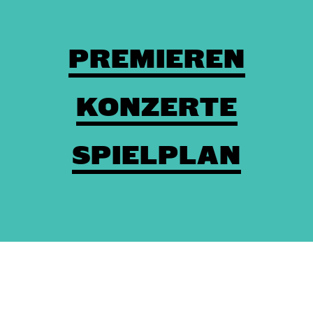
PREMIEREN
KONZERTE
SPIELPLAN
Theaterkasse: (03672) 4501000
/
Karten
/
Kontakt
/
Impressum
/
Datenschutz
/