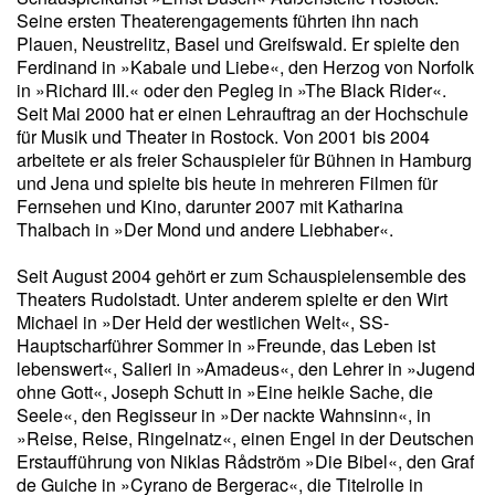
Seine ersten Theaterengagements führten ihn nach
Plauen, Neustrelitz, Basel und Greifswald. Er spielte den
Ferdinand in »Kabale und Liebe«, den Herzog von Norfolk
in »Richard III.« oder den Pegleg in »The Black Rider«.
Seit Mai 2000 hat er einen Lehrauftrag an der Hochschule
für Musik und Theater in Rostock. Von 2001 bis 2004
arbeitete er als freier Schauspieler für Bühnen in Hamburg
und Jena und spielte bis heute in mehreren Filmen für
Fernsehen und Kino, darunter 2007 mit Katharina
Thalbach in »Der Mond und andere Liebhaber«.
Seit August 2004 gehört er zum Schauspielensemble des
Theaters Rudolstadt. Unter anderem spielte er den Wirt
Michael in »Der Held der westlichen Welt«, SS-
Hauptscharführer Sommer in »Freunde, das Leben ist
lebenswert«, Salieri in »Amadeus«, den Lehrer in »Jugend
ohne Gott«, Joseph Schutt in »Eine heikle Sache, die
Seele«, den Regisseur in »Der nackte Wahnsinn«, in
»Reise, Reise, Ringelnatz«, einen Engel in der Deutschen
Erstaufführung von Niklas Rådström »Die Bibel«, den Graf
de Guiche in »Cyrano de Bergerac«, die Titelrolle in