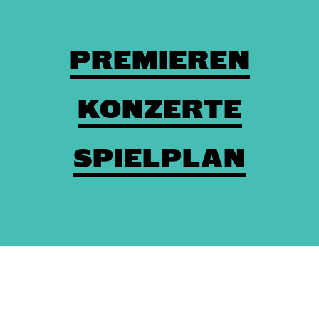
PREMIEREN
KONZERTE
SPIELPLAN
Theaterkasse: (03672) 4501000
/
Karten
/
Kontakt
/
Impressum
/
Datenschutz
/