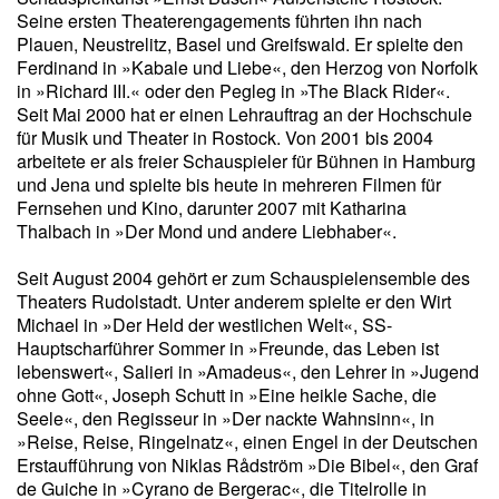
Seine ersten Theaterengagements führten ihn nach
Plauen, Neustrelitz, Basel und Greifswald. Er spielte den
Ferdinand in »Kabale und Liebe«, den Herzog von Norfolk
in »Richard III.« oder den Pegleg in »The Black Rider«.
Seit Mai 2000 hat er einen Lehrauftrag an der Hochschule
für Musik und Theater in Rostock. Von 2001 bis 2004
arbeitete er als freier Schauspieler für Bühnen in Hamburg
und Jena und spielte bis heute in mehreren Filmen für
Fernsehen und Kino, darunter 2007 mit Katharina
Thalbach in »Der Mond und andere Liebhaber«.
Seit August 2004 gehört er zum Schauspielensemble des
Theaters Rudolstadt. Unter anderem spielte er den Wirt
Michael in »Der Held der westlichen Welt«, SS-
Hauptscharführer Sommer in »Freunde, das Leben ist
lebenswert«, Salieri in »Amadeus«, den Lehrer in »Jugend
ohne Gott«, Joseph Schutt in »Eine heikle Sache, die
Seele«, den Regisseur in »Der nackte Wahnsinn«, in
»Reise, Reise, Ringelnatz«, einen Engel in der Deutschen
Erstaufführung von Niklas Rådström »Die Bibel«, den Graf
de Guiche in »Cyrano de Bergerac«, die Titelrolle in