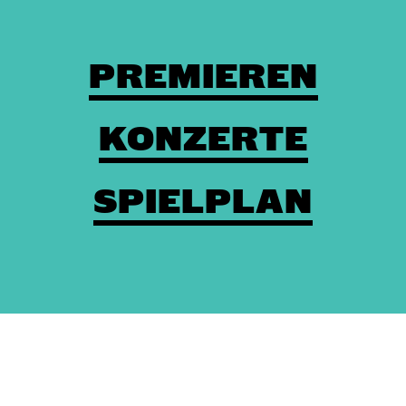
PREMIEREN
KONZERTE
SPIELPLAN
Theaterkasse: (03672) 4501000
/
Karten
/
Kontakt
/
Impressum
/
Datenschutz
/