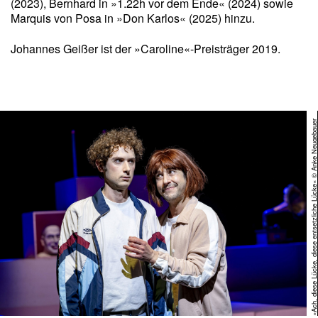
(2023), Bernhard in »1.22h vor dem Ende« (2024) sowie
Marquis von Posa in »Don Karlos« (2025) hinzu.
Johannes Geißer ist der »Caroline«-Preisträger 2019.
»Ach, diese Lücke, diese entsetzliche Lücke« © Anke Neuge
uer