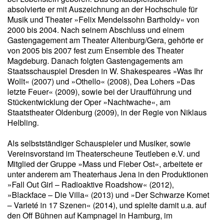
absolvierte er mit Auszeichnung an der Hochschule für
Musik und Theater »Felix Mendelssohn Bartholdy« von
2000 bis 2004. Nach seinem Abschluss und einem
Gastengagement am Theater Altenburg/Gera, gehörte er
von 2005 bis 2007 fest zum Ensemble des Theater
Magdeburg. Danach folgten Gastengagements am
Staatsschauspiel Dresden in W. Shakespeares »Was Ihr
Wollt« (2007) und »Othello« (2008), Dea Lohers »Das
letzte Feuer« (2009), sowie bei der Uraufführung und
Stückentwicklung der Oper »Nachtwache«, am
Staatstheater Oldenburg (2009), in der Regie von Niklaus
Helbling.
Als selbstständiger Schauspieler und Musiker, sowie
Vereinsvorstand im Theaterscheune Teutleben e.V. und
Mitglied der Gruppe »Mass und Fieber Ost«, arbeitete er
unter anderem am Theaterhaus Jena in den Produktionen
»Fall Out Girl – Radioaktive Roadshow« (2012),
»Blackface – Die Villa« (2013) und »Der Schwarze Komet
– Varieté in 17 Szenen« (2014), und spielte damit u.a. auf
den Off Bühnen auf Kampnagel in Hamburg, im