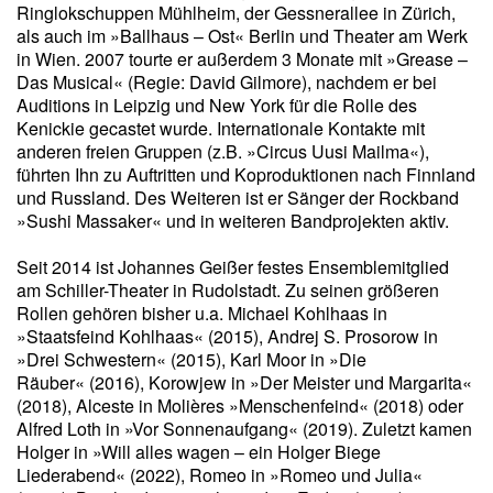
Ringlokschuppen Mühlheim, der Gessnerallee in Zürich,
als auch im »Ballhaus – Ost« Berlin und Theater am Werk
in Wien. 2007 tourte er außerdem 3 Monate mit »Grease –
Das Musical« (Regie: David Gilmore), nachdem er bei
Auditions in Leipzig und New York für die Rolle des
Kenickie gecastet wurde. Internationale Kontakte mit
anderen freien Gruppen (z.B. »Circus Uusi Mailma«),
führten Ihn zu Auftritten und Koproduktionen nach Finnland
und Russland. Des Weiteren ist er Sänger der Rockband
»Sushi Massaker« und in weiteren Bandprojekten aktiv.
Seit 2014 ist Johannes Geißer festes Ensemblemitglied
am Schiller-Theater in Rudolstadt. Zu seinen größeren
Rollen gehören bisher u.a. Michael Kohlhaas in
»Staatsfeind Kohlhaas« (2015), Andrej S. Prosorow in
»Drei Schwestern« (2015), Karl Moor in »Die
Räuber« (2016), Korowjew in »Der Meister und Margarita«
(2018), Alceste in Molières »Menschenfeind« (2018) oder
Alfred Loth in »Vor Sonnenaufgang« (2019). Zuletzt kamen
Holger in »Will alles wagen – ein Holger Biege
Liederabend« (2022), Romeo in »Romeo und Julia«