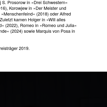
j S. Prosorow in »Drei Schwestern«
016), Korowjew in »Der Meister und
es »Menschenfeind« (2018) oder Alfred
uletzt kamen Holger in »Will alles
d« (2022), Romeo in »Romeo und Julia«
Ende« (2024) sowie Marquis von Posa in
reisträger 2019.