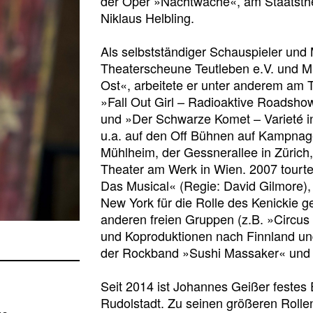
der Oper »Nachtwache«, am Staatsthe
Niklaus Helbling.
Als selbstständiger Schauspieler und
Theaterscheune Teutleben e.V. und M
Ost«, arbeitete er unter anderem am 
»Fall Out Girl – Radioaktive Roadshow
und »Der Schwarze Komet – Varieté in
u.a. auf den Off Bühnen auf Kampnag
Mühlheim, der Gessnerallee in Zürich,
Theater am Werk in Wien. 2007 tourt
Das Musical« (Regie: David Gilmore),
New York für die Rolle des Kenickie g
anderen freien Gruppen (z.B. »Circus 
und Koproduktionen nach Finnland un
der Rockband »Sushi Massaker« und i
Seit 2014 ist Johannes Geißer festes 
Rudolstadt. Zu seinen größeren Rolle