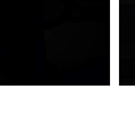
»Der dressierte Mann« © Lisa Stern