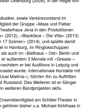
ater Oldenburg (2009), in der Regie von
 Musiker, sowie Vereinsvorstand im
itglied der Gruppe »Mass und Fieber
Theaterhaus Jena in den Produktionen
« (2012), »Blackface – Die Villa« (2013)
 17 Szenen« (2014), und spielte damit
el in Hamburg, im Ringlokschuppen
 als auch im »Ballhaus – Ost« Berlin und
e er außerdem 3 Monate mit »Grease –
 nachdem er bei Auditions in Leipzig und
ecastet wurde. Internationale Kontakte mit
Uusi Mailma«), führten Ihn zu Auftritten
d Russland. Des Weiteren ist er Sänger
n weiteren Bandprojekten aktiv.
Ensemblemitglied am Schiller-Theater in
n gehören bisher u.a. Michael Kohlhaas in