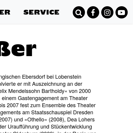
ER
SERVICE
ßer
ngischen Ebersdorf bei Lobenstein
vierte er mit Auszeichnung an der
elix Mendelssohn Bartholdy« von 2000
d einem Gastengagement am Theater
 bis 2007 fest zum Ensemble des Theater
agements am Staatsschauspiel Dresden
2007) und »Othello« (2008), Dea Lohers
 der Uraufführung und Stückentwicklung