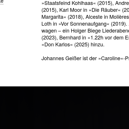
ke
»Staatsfeind Kohlhaas« (2015), Andre
(2015), Karl Moor in »Die Räuber« (2
Margarita« (2018), Alceste in Molièr
Loth in »Vor Sonnenaufgang« (2019). Z
wagen – ein Holger Biege Liederaben
(2023), Bernhard in »1.22h vor dem 
»Don Karlos« (2025) hinzu.
Johannes Geißer ist der »Caroline«-P