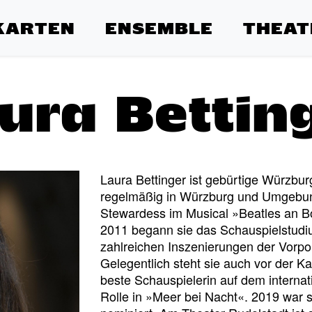
KARTEN
ENSEMBLE
THEAT
ura Bettin
Laura Bettinger ist gebürtige Würzbur
regelmäßig in Würzburg und Umgebung
Stewardess im Musical »Beatles an B
2011 begann sie das Schauspielstudi
zahlreichen Inszenierungen der Vor
Gelegentlich steht sie auch vor der 
beste Schauspielerin auf dem internati
Rolle in »Meer bei Nacht«. 2019 war s