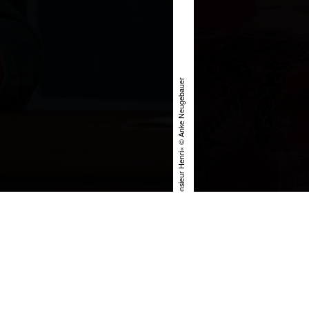
»Die Studentin und Monsieur Henri« © Anke Neugebauer