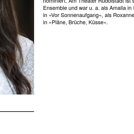
nominiert. Am Theater Rudolstadt ist s
Ensemble und war u. a. als Amalia in
in »Vor Sonnenaufgang«, als Roxanne 
in »Pläne, Brüche, Küsse«.