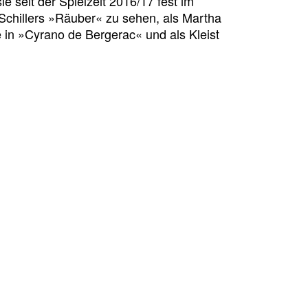
ie seit der Spielzeit 2016/17 fest im
 Schillers »Räuber« zu sehen, als Martha
in »Cyrano de Bergerac« und als Kleist