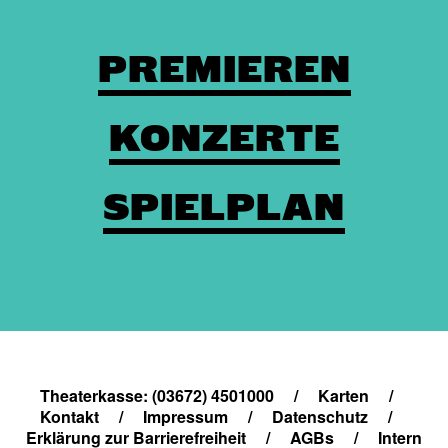
PREMIEREN
KONZERTE
SPIELPLAN
Theaterkasse: (03672) 4501000
/
Karten
/
Kontakt
/
Impressum
/
Datenschutz
/
Erklärung zur Barrierefreiheit
/
AGBs
/
Intern