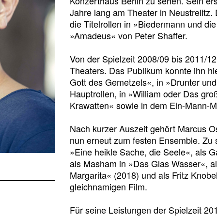
Konzerthaus Berlin zu sehen. Sein ers
Jahre lang am Theater in Neustrelitz. 
die Titelrollen in »Biedermann und die
»Amadeus« von Peter Shaffer.
Von der Spielzeit 2008/09 bis 2011/1
Theaters. Das Publikum konnte ihn hie
Gott des Gemetzels«, in »Drunter und 
Hauptrollen, in »William oder Das gr
Krawatten« sowie in dem Ein-Mann-Mu
Nach kurzer Auszeit gehört Marcus Os
nun erneut zum festen Ensemble. Zu se
»Eine heikle Sache, die Seele«,
als
G
als Masham in »Das Glas Wasser«, al
Margarita« (2018) und als Fritz Knob
gleichnamigen Film.
Für seine Leistungen der Spielzeit 20