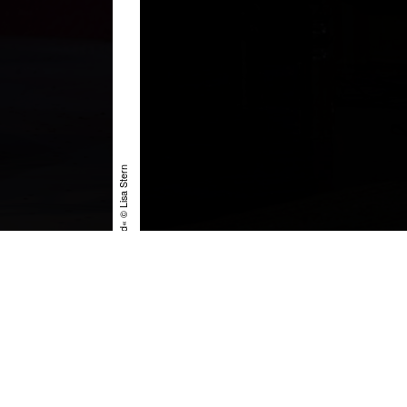
»Der Menschenfeind« © Lisa Stern