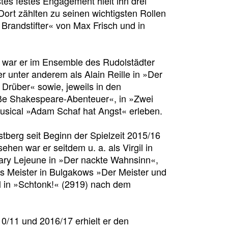
tes festes Engagement hielt ihn drei
Dort zählten zu seinen wichtigsten Rollen
 Brandstifter« von Max Frisch und in
2 war er im Ensemble des Rudolstädter
r unter anderem als Alain Reille in »Der
Drüber« sowie, jeweils in den
oße Shakespeare-Abenteuer«, in »Zwei
sical »Adam Schaf hat Angst« erleben.
tberg seit Beginn der Spielzeit 2015/16
hen war er seitdem u. a. als Virgil in
ary Lejeune
in »Der nackte Wahnsinn«,
s Meister in Bulgakows »Der Meister und
el in »Schtonk!« (2919) nach dem
10/11 und 2016/17 erhielt er den