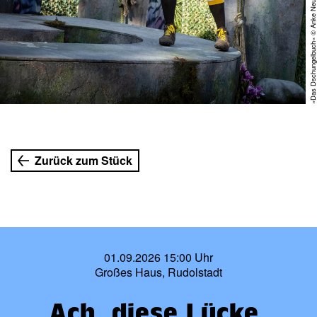
»Das Dschungelbuch« © Anke Neugeba
rn
Zurück zum Stück
01.09.2026 15:00 Uhr
Großes Haus, Rudolstadt
Ach, diese Lücke,