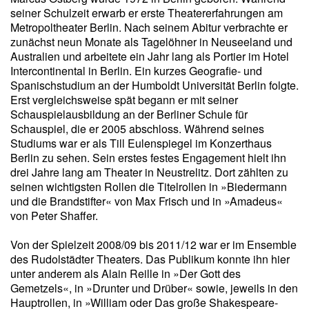
seiner Schulzeit erwarb er erste Theatererfahrungen am
Metropoltheater Berlin. Nach seinem Abitur verbrachte er
zunächst neun Monate als Tagelöhner in Neuseeland und
Australien und arbeitete ein Jahr lang als Portier im Hotel
Intercontinental in Berlin. Ein kurzes Geografie- und
Spanischstudium an der Humboldt Universität Berlin folgte.
Erst vergleichsweise spät begann er mit seiner
Schauspielausbildung an der Berliner Schule für
Schauspiel, die er 2005 abschloss. Während seines
Studiums war er als Till Eulenspiegel im Konzerthaus
Berlin zu sehen. Sein erstes festes Engagement hielt ihn
drei Jahre lang am Theater in Neustrelitz. Dort zählten zu
seinen wichtigsten Rollen die Titelrollen in »Biedermann
und die Brandstifter« von Max Frisch und in »Amadeus«
von Peter Shaffer.
Von der Spielzeit 2008/09 bis 2011/12 war er im Ensemble
des Rudolstädter Theaters. Das Publikum konnte ihn hier
unter anderem als Alain Reille in »Der Gott des
Gemetzels«, in »Drunter und Drüber« sowie, jeweils in den
Hauptrollen, in »William oder Das große Shakespeare-