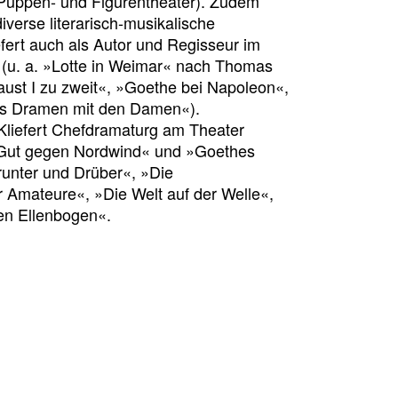
 Puppen- und Figurentheater). Zudem
iverse literarisch-musikalische
fert auch als Autor und Regisseur im
 (u. a. »Lotte in Weimar« nach Thomas
aust I zu zweit«, »Goethe bei Napoleon«,
es Dramen mit den Damen«).
l Kliefert Chefdramaturg am Theater
. »Gut gegen Nordwind« und »Goethes
runter und Drüber«, »Die
r Amateure«, »Die Welt auf der Welle«,
gen Ellenbogen«.