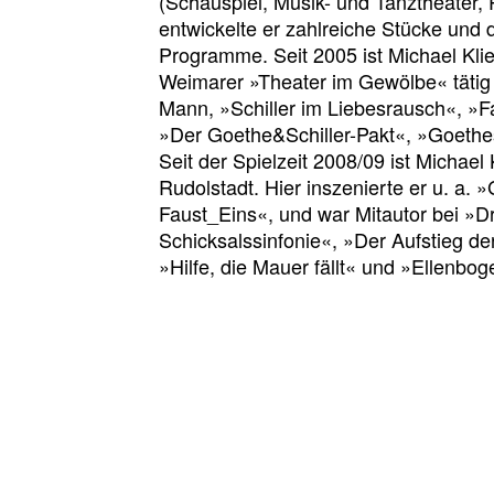
(Schauspiel, Musik- und Tanztheater,
entwickelte er zahlreiche Stücke und d
Programme. Seit 2005 ist Michael Klie
Weimarer »Theater im Gewölbe« tätig
Mann, »Schiller im Liebesrausch«, »F
»Der Goethe&Schiller-Pakt«, »Goeth
Seit der Spielzeit 2008/09 ist Michae
Rudolstadt. Hier inszenierte er u. a
Faust_Eins«, und war Mitautor bei »D
Schicksalssinfonie«, »Der Aufstieg de
»Hilfe, die Mauer fällt« und »Ellenbo