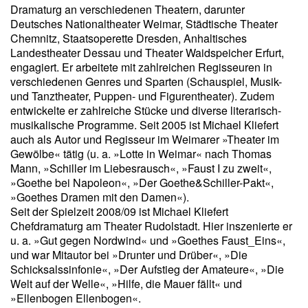
Dramaturg an verschiedenen Theatern, darunter
Deutsches Nationaltheater Weimar, Städtische Theater
Chemnitz, Staatsoperette Dresden, Anhaltisches
Landestheater Dessau und Theater Waidspeicher Erfurt,
engagiert. Er arbeitete mit zahlreichen Regisseuren in
verschiedenen Genres und Sparten (Schauspiel, Musik-
und Tanztheater, Puppen- und Figurentheater). Zudem
entwickelte er zahlreiche Stücke und diverse literarisch-
musikalische Programme. Seit 2005 ist Michael Kliefert
auch als Autor und Regisseur im Weimarer »Theater im
Gewölbe« tätig (u. a. »Lotte in Weimar« nach Thomas
Mann, »Schiller im Liebesrausch«, »Faust I zu zweit«,
»Goethe bei Napoleon«, »Der Goethe&Schiller-Pakt«,
»Goethes Dramen mit den Damen«).
Seit der Spielzeit 2008/09 ist Michael Kliefert
Chefdramaturg am Theater Rudolstadt. Hier inszenierte er
u. a. »Gut gegen Nordwind« und »Goethes Faust_Eins«,
und war Mitautor bei »Drunter und Drüber«, »Die
Schicksalssinfonie«, »Der Aufstieg der Amateure«, »Die
Welt auf der Welle«, »Hilfe, die Mauer fällt« und
»Ellenbogen Ellenbogen«.