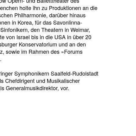
w Opern- und Balletttheater des
enchen holte ihn zu Produktionen an die
chen Philharmonie, darüber hinaus
onen in Korea, für das Savonlinna-
 Sinfonikern, den Theatern in Weimar,
e von Israel bis in die USA in über 20
rsburger Konservatorium und an den
nz, sowie im Rahmen des »Forums
.
ringer Symphonikern Saalfeld-Rudolstadt
ls Chefdirigent und Musikalischer
als Generalmusikdirektor, vor.