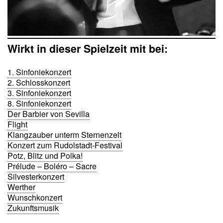
Wirkt in dieser Spielzeit mit bei:
1. Sinfoniekonzert
2. Schlosskonzert
3. Sinfoniekonzert
8. Sinfoniekonzert
Der Barbier von Sevilla
Flight
Klangzauber unterm Sternenzelt
Konzert zum Rudolstadt-Festival
Potz, Blitz und Polka!
Prélude – Boléro – Sacre
Silvesterkonzert
Werther
Wunschkonzert
Zukunftsmusik