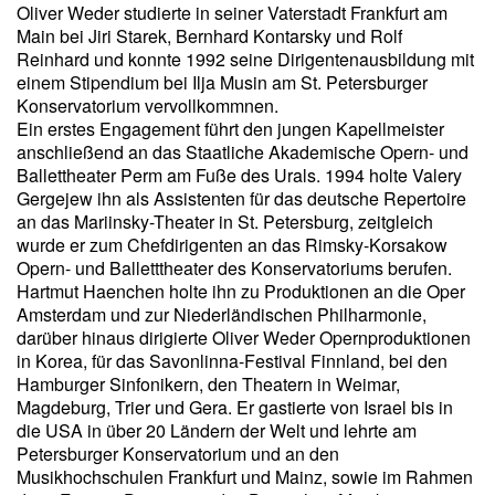
Oliver Weder studierte in seiner Vaterstadt Frankfurt am
Main bei Jiri Starek, Bernhard Kontarsky und Rolf
Reinhard und konnte 1992 seine Dirigentenausbildung mit
einem Stipendium bei Ilja Musin am St. Petersburger
Konservatorium vervollkommnen.
Ein erstes Engagement führt den jungen Kapellmeister
anschließend an das Staatliche Akademische Opern- und
Ballettheater Perm am Fuße des Urals. 1994 holte Valery
Gergejew ihn als Assistenten für das deutsche Repertoire
an das Mariinsky-Theater in St. Petersburg, zeitgleich
wurde er zum Chefdirigenten an das Rimsky-Korsakow
Opern- und Balletttheater des Konservatoriums berufen.
Hartmut Haenchen holte ihn zu Produktionen an die Oper
Amsterdam und zur Niederländischen Philharmonie,
darüber hinaus dirigierte Oliver Weder Opernproduktionen
in Korea, für das Savonlinna-Festival Finnland, bei den
Hamburger Sinfonikern, den Theatern in Weimar,
Magdeburg, Trier und Gera. Er gastierte von Israel bis in
die USA in über 20 Ländern der Welt und lehrte am
Petersburger Konservatorium und an den
Musikhochschulen Frankfurt und Mainz, sowie im Rahmen