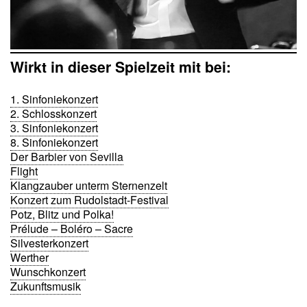
Wirkt in dieser Spielzeit mit bei:
1. Sinfoniekonzert
2. Schlosskonzert
3. Sinfoniekonzert
8. Sinfoniekonzert
Der Barbier von Sevilla
Flight
Klangzauber unterm Sternenzelt
Konzert zum Rudolstadt-Festival
Potz, Blitz und Polka!
Prélude – Boléro – Sacre
Silvesterkonzert
Werther
Wunschkonzert
Zukunftsmusik