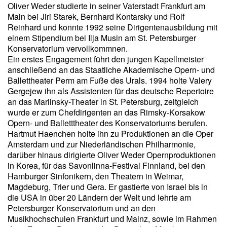
Oliver Weder studierte in seiner Vaterstadt Frankfurt am
Main bei Jiri Starek, Bernhard Kontarsky und Rolf
Reinhard und konnte 1992 seine Dirigentenausbildung mit
einem Stipendium bei Ilja Musin am St. Petersburger
Konservatorium vervollkommnen.
Ein erstes Engagement führt den jungen Kapellmeister
anschließend an das Staatliche Akademische Opern- und
Ballettheater Perm am Fuße des Urals. 1994 holte Valery
Gergejew ihn als Assistenten für das deutsche Repertoire
an das Mariinsky-Theater in St. Petersburg, zeitgleich
wurde er zum Chefdirigenten an das Rimsky-Korsakow
Opern- und Balletttheater des Konservatoriums berufen.
Hartmut Haenchen holte ihn zu Produktionen an die Oper
Amsterdam und zur Niederländischen Philharmonie,
darüber hinaus dirigierte Oliver Weder Opernproduktionen
in Korea, für das Savonlinna-Festival Finnland, bei den
Hamburger Sinfonikern, den Theatern in Weimar,
Magdeburg, Trier und Gera. Er gastierte von Israel bis in
die USA in über 20 Ländern der Welt und lehrte am
Petersburger Konservatorium und an den
Musikhochschulen Frankfurt und Mainz, sowie im Rahmen