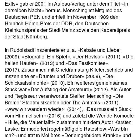
Exils« gab er 2001 im Aufbau-Verlag unter dem Titel »In
derselben Nacht« heraus. Mensching ist Mitglied des
Deutschen PEN und erhielt im November 1989 den
Heinrich-Heine-Preis der DDR, den Deutschen
Kleinkunstpreis der Stadt Mainz sowie den Kabarettpreis
der Stadt Nürnberg.
In Rudolstadt inszenierte er u. a. »Kabale und Liebe«
(2009), »Biografie. Ein Spiel«, »Der Revisor« (2011), »Die
hellen Haufen« (2013) und »Das Festkomitee«
(2017). Zusammen mit Chefdramaturg Kliefert schrieb und
inszenierte er »Drunter und Drüber« (2009), »Die
Schicksalssinfonie« (2010). Ein weiteres gemeinsames
Stück war »Der Aufstieg der Amateure« (2012). Als Autor
und Regisseur verantwortete Steffen Mensching »Die
Bremer Stadtmusikanten oder The Animals« (2011),
»www.wir wandern wieder« (2014), »Das muss ein Stück
vom Himmel sein« (2016) und zuletzt die Wende-Komödie
»Hilfe, die Mauer fällt!« zusammen mit dem Autor Karsten
Laske. Er moderiert regelmäßig die Rateshow »Was bin
ich?« und trat in Molières »Der eingebildete Kranke« und