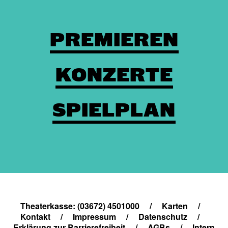
PREMIEREN
KONZERTE
SPIELPLAN
Theaterkasse: (03672) 4501000
/
Karten
/
Kontakt
/
Impressum
/
Datenschutz
/
Erklärung zur Barrierefreiheit
/
AGBs
/
Intern