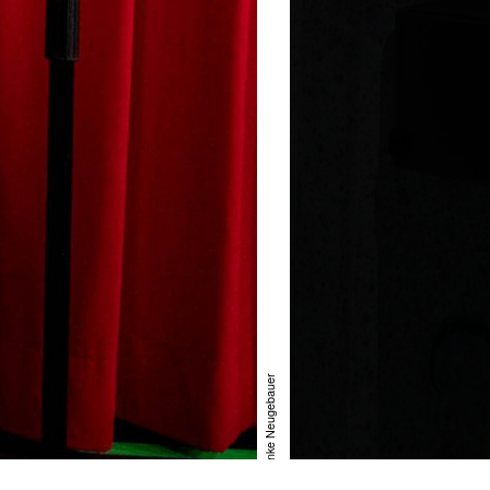
»Das Ei ist hart« © Anke Neugebauer