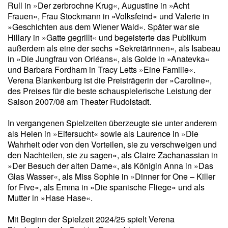
Rull in »Der zerbrochne Krug«, Augustine in »Acht
Frauen«, Frau Stockmann in »Volksfeind« und Valerie in
»Geschichten aus dem Wiener Wald«. Später war sie
Hillary in »Gatte gegrillt« und begeisterte das Publikum
außerdem als eine der sechs »Sekretärinnen«, als Isabeau
in »Die Jungfrau von Orléans«, als Golde in »Anatevka«
und Barbara Fordham in Tracy Letts »Eine Familie«.
Verena Blankenburg ist die Preisträgerin der »Caroline«,
des Preises für die beste schauspielerische Leistung der
Saison 2007/08 am Theater Rudolstadt.
In vergangenen Spielzeiten überzeugte sie unter anderem
als Helen in »Eifersucht« sowie als Laurence in »Die
Wahrheit oder von den Vorteilen, sie zu verschweigen und
den Nachteilen, sie zu sagen«, als Claire Zachanassian in
»Der Besuch der alten Dame«, als Königin Anna in »Das
Glas Wasser«, als Miss Sophie in »Dinner for One – Killer
for Five«, als Emma in »Die spanische Fliege« und als
Mutter in »Hase Hase«.
Mit Beginn der Spielzeit 2024/25 spielt Verena