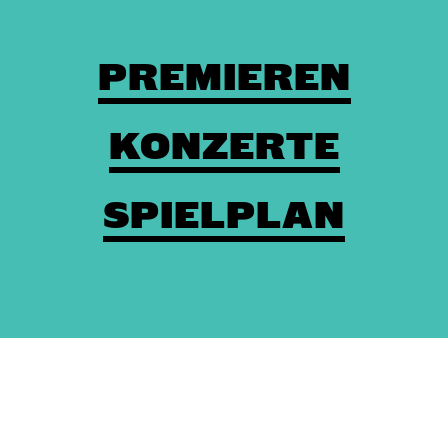
PREMIEREN
KONZERTE
SPIELPLAN
Theaterkasse: (03672) 4501000
/
Karten
/
Kontakt
/
Impressum
/
Datenschutz
/
Erklärung zur Barrierefreiheit
/
AGBs
/
Intern