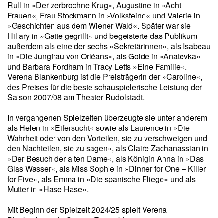
Rull in »Der zerbrochne Krug«, Augustine in »Acht
Frauen«, Frau Stockmann in »Volksfeind« und Valerie in
»Geschichten aus dem Wiener Wald«. Später war sie
Hillary in »Gatte gegrillt« und begeisterte das Publikum
außerdem als eine der sechs »Sekretärinnen«, als Isabeau
in »Die Jungfrau von Orléans«, als Golde in »Anatevka«
und Barbara Fordham in Tracy Letts »Eine Familie«.
Verena Blankenburg ist die Preisträgerin der »Caroline«,
des Preises für die beste schauspielerische Leistung der
Saison 2007/08 am Theater Rudolstadt.
In vergangenen Spielzeiten überzeugte sie unter anderem
als Helen in »Eifersucht« sowie als Laurence in »Die
Wahrheit oder von den Vorteilen, sie zu verschweigen und
den Nachteilen, sie zu sagen«, als Claire Zachanassian in
»Der Besuch der alten Dame«, als Königin Anna in »Das
Glas Wasser«, als Miss Sophie in »Dinner for One – Killer
for Five«, als Emma in »Die spanische Fliege« und als
Mutter in »Hase Hase«.
Mit Beginn der Spielzeit 2024/25 spielt Verena