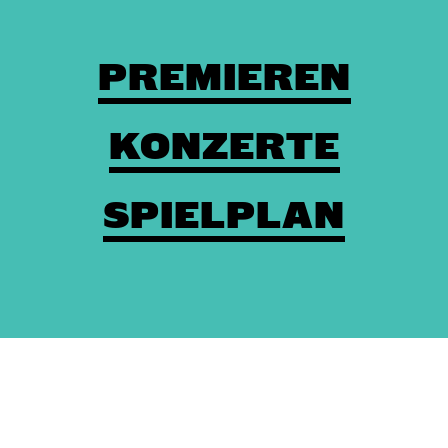
PREMIEREN
KONZERTE
SPIELPLAN
Theaterkasse: (03672) 4501000
/
Karten
/
Kontakt
/
Impressum
/
Datenschutz
/
Erklärung zur Barrierefreiheit
/
AGBs
/
Intern