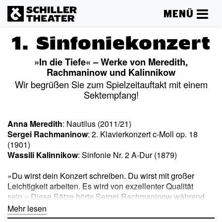
MENÜ
1. Sinfoniekonzert
»In die Tiefe« – Werke von Meredith,
Rachmaninow und Kalinnikow
Wir begrüßen Sie zum Spielzeitauftakt mit einem
Sektempfang!
Anna Meredith
: Nautilus (2011/21)
Sergei Rachmaninow
: 2. Klavierkonzert c-Moll op. 18
(1901)
Wassili Kalinnikow
: Sinfonie Nr. 2 A-Dur (1879)
»Du wirst dein Konzert schreiben. Du wirst mit großer
Leichtigkeit arbeiten. Es wird von exzellenter Qualität
sein.« Diese Sätze hörte Sergei Rachmaninow während
einer ungewöhnlichen Therapie immer wieder. Ein
Mehr lesen
Neurologe versuchte, den Komponisten mithilfe von