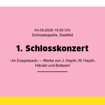
Klassik, Art-Pop, Soundtrack und Rock. Ursprünglich 2011
als rein elektronisches Stück entstanden, eroberte die
spätere Orchesterfassung die Konzertsäle der Welt im
Sturm.
04.09.2026 19:30 Uhr
Schlosskapelle, Saalfeld
1. Schlosskonzert
»Im Doppelpack« – Werke von J. Haydn, M. Haydn,
Händel und Bottesini