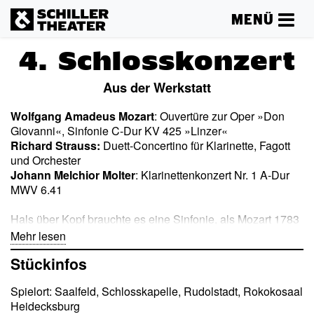
MENÜ
4. Schlosskonzert
Aus der Werkstatt
Wolfgang Amadeus Mozart
: Ouvertüre zur Oper »Don
Giovanni«, Sinfonie C-Dur KV 425 »Linzer«
Richard Strauss:
Duett-Concertino für Klarinette, Fagott
und Orchester
Johann Melchior Molter
: Klarinettenkonzert Nr. 1 A-Dur
MWV 6.41
Hals über Kopf brauchte es eine Sinfonie, als Mozart 1783
in Linz weilte und sich plötzlich die Chance auftat, ein
Mehr lesen
Konzert zu geben – und Mozart lieferte. In nur fünf Tagen
Stückinfos
schmiss das Genie seine »Linzer Sinfonie« aus der
Kompositionswerkstatt. Schneller gehen musste es wohl
Spielort: Saalfeld, Schlosskapelle, Rudolstadt, Rokokosaal
nur bei der Ouvertüre zu seiner Oper »Don Giovanni«. In
Heidecksburg
der Nacht vor der Premiere und sogar noch auf dem Weg