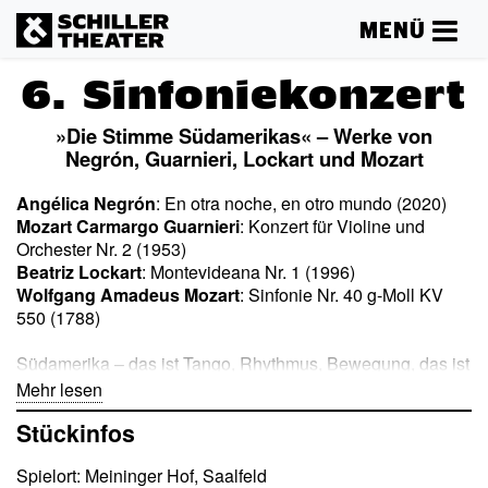
MENÜ
6. Sinfoniekonzert
»Die Stimme Südamerikas« – Werke von
Negrón, Guarnieri, Lockart und Mozart
Angélica Negrón
: En otra noche, en otro mundo (2020)
Mozart Carmargo Guarnieri
: Konzert für Violine und
Orchester Nr. 2 (1953)
Beatriz Lockart
: Montevideana Nr. 1 (1996)
Wolfgang Amadeus Mozart
: Sinfonie Nr. 40 g-Moll KV
550 (1788)
Südamerika – das ist Tango, Rhythmus, Bewegung, das ist
Temperament. Aber noch viel, viel mehr. Die
Mehr lesen
puertoricanische Komponistin Angélica Negrón eröffnet mit
Stückinfos
»En otra noche, en otro mundo« eine schillernde
Traumlandschaft: Fragile Klänge, schwebende Texturen
Spielort: Meininger Hof, Saalfeld
und ein feines Gespür für Atmosphäre lassen eine andere