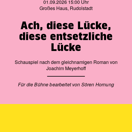
Tradition.
01.09.2026 15:00 Uhr
Großes Haus, Rudolstadt
Auf die Bühne gebracht wird diese Stimme von Luiz Felipe
Coelho, Geiger aus den Reihen der Berliner
Ach, diese Lücke,
Philharmoniker, und der uns schon bekannten
brasilianischen Dirigentin Ligia Amadio.
diese entsetzliche
Lücke
Schauspiel nach dem gleichnamigen Roman von
Joachim Meyerhoff
Für die Bühne bearbeitet von Sören Hornung