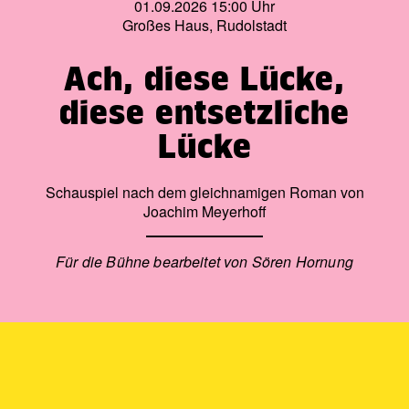
Tradition.
01.09.2026 15:00 Uhr
Großes Haus, Rudolstadt
Auf die Bühne gebracht wird diese Stimme von Luiz Felipe
Coelho, Geiger aus den Reihen der Berliner
Ach, diese Lücke,
Philharmoniker, und der uns schon bekannten
brasilianischen Dirigentin Ligia Amadio.
diese entsetzliche
Lücke
Schauspiel nach dem gleichnamigen Roman von
Joachim Meyerhoff
Für die Bühne bearbeitet von Sören Hornung