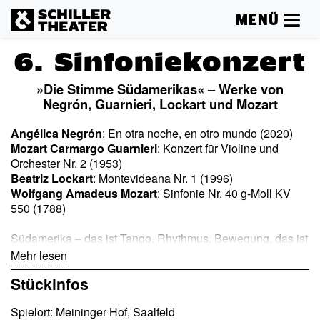
MENÜ
6. Sinfoniekonzert
»Die Stimme Südamerikas« – Werke von
Negrón, Guarnieri, Lockart und Mozart
Angélica Negrón
: En otra noche, en otro mundo (2020)
Mozart Carmargo Guarnieri
: Konzert für Violine und
Orchester Nr. 2 (1953)
Beatriz Lockart
: Montevideana Nr. 1 (1996)
Wolfgang Amadeus Mozart
: Sinfonie Nr. 40 g-Moll KV
550 (1788)
Südamerika – das ist Tango, Rhythmus, Bewegung, das ist
Temperament. Aber noch viel, viel mehr. Die
Mehr lesen
puertoricanische Komponistin Angélica Negrón eröffnet mit
Stückinfos
»En otra noche, en otro mundo« eine schillernde
Traumlandschaft: Fragile Klänge, schwebende Texturen
Spielort: Meininger Hof, Saalfeld
und ein feines Gespür für Atmosphäre lassen eine andere