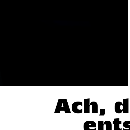
© An
Ach, d
ent