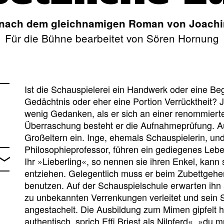
 nach dem gleichnamigen Roman von Joachi
Für die Bühne bearbeitet von Sören Hornung
Ist die Schauspielerei ein Handwerk oder eine B
Gedächtnis oder eher eine Portion Verrücktheit?
wenig Gedanken, als er sich an einer renommierte
Überraschung besteht er die Aufnahmeprüfung. Au
Großeltern ein. Inge, ehemals Schauspielerin, un
Philosophieprofessor, führen ein gediegenes Leben
Ihr »Lieberling«, so nennen sie ihren Enkel, kann 
entziehen. Gelegentlich muss er beim Zubettgehe
benutzen. Auf der Schauspielschule erwarten ihn 
zu unbekannten Verrenkungen verleitet und sein
angestachelt. Die Ausbildung zum Mimen gipfelt h
authentisch, sprich Effi Briest als Nilpferd«, »du