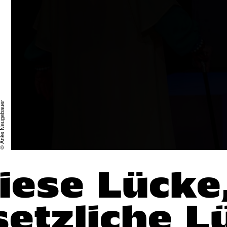
ke Neugebauer
iese Lücke
setzliche L