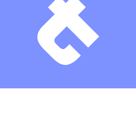
Theaterkasse: (03672) 4501000
/
Karten
/
Kontakt
/
Impressum
/
Datenschutz
/
Erklärung zur Barrierefreiheit
/
AGBs
/
Intern