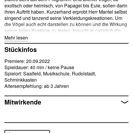
exotisch oder heimisch, von Papagei bis Eule, sollen darin
ihren Auftritt haben. Kurzerhand erprobt Herr Mantel selbst
singend und tanzend seine Verkleidungskreationen. Um
die Vögel auch echt darstellen zu können und die Wirkung
seiner tollen Kostüme zu testen, braucht er natürlich die
Hilfe des Publikums. Von Mozart bis zu poppig-fetzigen
Mehr lesen
Arrangements beliebter Kinderlieder reicht dabei die
Stückinfos
benötigte Palette.
Premiere: 20.09.2022
Spieldauer: 40 min / keine Pause
Spielort: Saalfeld, Musikschule, Rudolstadt,
Schminkkasten
Altersempfehlung: ab 3 Jahren
Mitwirkende