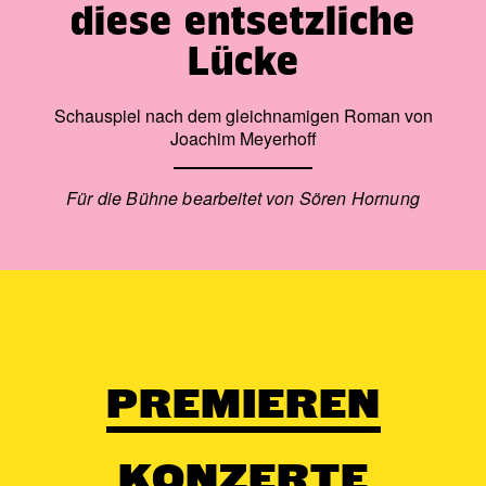
diese entsetzliche
Spieldauer: 3h, eine Pause
Lücke
Schauspiel nach dem gleichnamigen Roman von
Joachim Meyerhoff
Für die Bühne bearbeitet von Sören Hornung
PREMIEREN
KONZERTE