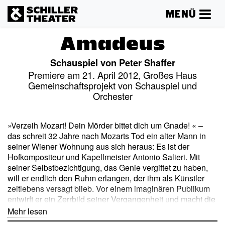
MENÜ
Amadeus
Schauspiel von Peter Shaffer
Premiere am 21. April 2012, Großes Haus
Gemeinschaftsprojekt von Schauspiel und
Orchester
»Verzeih Mozart! Dein Mörder bittet dich um Gnade! « –
das schreit 32 Jahre nach Mozarts Tod ein alter Mann in
seiner Wiener Wohnung aus sich heraus: Es ist der
Hofkompositeur und Kapellmeister Antonio Salieri. Mit
seiner Selbstbezichtigung, das Genie vergiftet zu haben,
will er endlich den Ruhm erlangen, der ihm als Künstler
zeitlebens versagt blieb. Vor einem imaginären Publikum
entwirft er ein Zerrbild seiner Vergangenheit und macht die
Zuschauer zu Zeugen seines Größenwahns. Im Jahre
Mehr lesen
1780 sitzt Salieri in Wien künstlerisch fest im Sattel. Kaiser