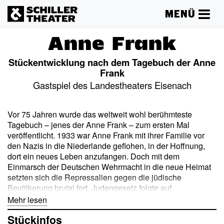
MENÜ
Anne Frank
Stückentwicklung nach dem Tagebuch der Anne
Frank
Gastspiel des Landestheaters Eisenach
Vor 75 Jahren wurde das weltweit wohl berühmteste
Tagebuch – jenes der Anne Frank – zum ersten Mal
veröffentlicht. 1933 war Anne Frank mit ihrer Familie vor
den Nazis in die Niederlande geflohen, in der Hoffnung,
dort ein neues Leben anzufangen. Doch mit dem
Einmarsch der Deutschen Wehrmacht in die neue Heimat
setzten sich die Repressalien gegen die jüdische
Bevölkerung brutal fort. Judengesetz folgte auf
Judengesetz, so dass Annes Freiheit immer mehr
Mehr lesen
eingeschränkt wurde. In dieser Stückentwicklung gestaltet
Stückinfos
ein Radiosender mit Namen »Oranje FM« eine Sendung,