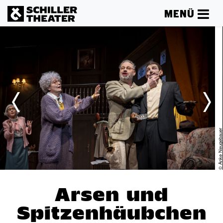
MENÜ
er
© Anke Neugebau
Arsen und
Spitzenhäubchen