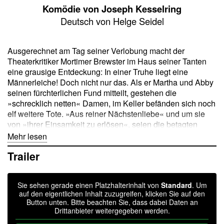
Komödie von Joseph Kesselring
Deutsch von Helge Seidel
Ausgerechnet am Tag seiner Verlobung macht der
Theaterkritiker Mortimer Brewster im Haus seiner Tanten
eine grausige Entdeckung: In einer Truhe liegt eine
Männerleiche! Doch nicht nur das. Als er Martha und Abby
seinen fürchterlichen Fund mitteilt, gestehen die
»schrecklich netten« Damen, im Keller befänden sich noch
elf weitere Tote. »Aus reiner Nächstenliebe« und um sie
von »ihrer Einsamkeit zu erlösen«, seien die betagten
Junggesellen ins Jenseits befördert und ordnungsgemäß
Mehr lesen
begraben worden. Mortimer gerät in Panik und kann um
Trailer
Haaresbreite einen weiteren Mord verhindern. Von nun an
versucht er alles, damit seine Tanten nicht auffliegen und
unbescholten davonkommen. Gar nicht so einfach, wenn
Sie sehen gerade einen Platzhalterinhalt von
Standard
. Um
die Polizei im Haus ein und aus geht und der Pfarrer –
auf den eigentlichen Inhalt zuzugreifen, klicken Sie auf den
Mortimers künftiger Schwiegervater – im Nachbarhaus vis
Button unten. Bitte beachten Sie, dass dabei Daten an
à vis wohnt. Als wäre das nicht schon genug, taucht
Drittanbieter weitergegeben werden.
plötzlich sein verschollen geglaubter Bruder Jonathan auf.