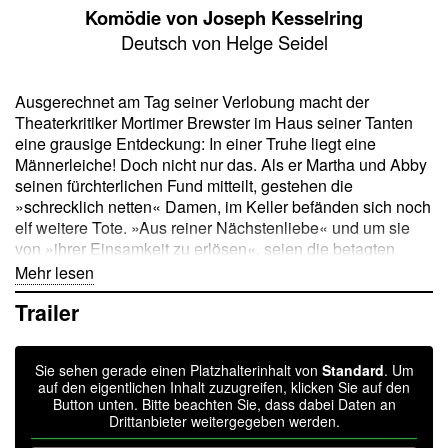
Komödie von Joseph Kesselring
Deutsch von Helge Seidel
Ausgerechnet am Tag seiner Verlobung macht der
Theaterkritiker Mortimer Brewster im Haus seiner Tanten
eine grausige Entdeckung: In einer Truhe liegt eine
Männerleiche! Doch nicht nur das. Als er Martha und Abby
seinen fürchterlichen Fund mitteilt, gestehen die
»schrecklich netten« Damen, im Keller befänden sich noch
elf weitere Tote. »Aus reiner Nächstenliebe« und um sie
von »ihrer Einsamkeit zu erlösen«, seien die betagten
Junggesellen ins Jenseits befördert und ordnungsgemäß
Mehr lesen
begraben worden. Mortimer gerät in Panik und kann um
Trailer
Haaresbreite einen weiteren Mord verhindern. Von nun an
versucht er alles, damit seine Tanten nicht auffliegen und
unbescholten davonkommen. Gar nicht so einfach, wenn
Sie sehen gerade einen Platzhalterinhalt von
Standard
. Um
die Polizei im Haus ein und aus geht und der Pfarrer –
auf den eigentlichen Inhalt zuzugreifen, klicken Sie auf den
Mortimers künftiger Schwiegervater – im Nachbarhaus vis
Button unten. Bitte beachten Sie, dass dabei Daten an
à vis wohnt. Als wäre das nicht schon genug, taucht
Drittanbieter weitergegeben werden.
plötzlich sein verschollen geglaubter Bruder Jonathan auf.