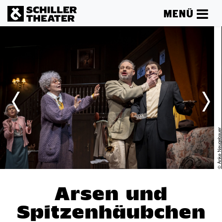
MENÜ
er
© Anke Neugebau
Arsen und
Spitzenhäubchen