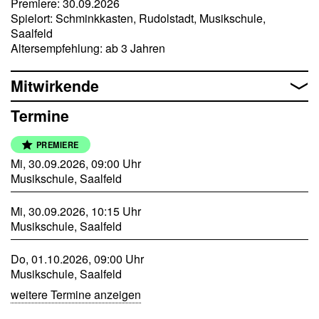
Premiere: 30.09.2026
Glockenspiel wie glitzernde Sonnenstrahlen. Und –
Spielort: Schminkkasten, Rudolstadt, Musikschule,
ZISCH! – da krachen die Becken wie ein plötzliches
Saalfeld
Gewitter über der Steppe. Die Trommeln wirbeln, die
Altersempfehlung: ab 3 Jahren
Rasseln schütteln sich, und selbst die kleinste Triangel will
heute unbedingt gehört werden. Ob Timo Taktstock es
schafft, das Rhythmus-Dickicht zu zähmen?
Mitwirkende
Kommt mit auf eine musikalische Safari! Entdeckt die
Termine
Schlaginstrumente des Orchesters, trommelt wie Elefanten,
schleicht wie Tiger im Flüstertakt und lasst es donnern wie
PREMIERE
ein Gewitter am Horizont. Singt, klatscht und stampft mit
Mi, 30.09.2026, 09:00 Uhr
uns – und helft Timo, die wilde Trommelsafari wieder in
Musikschule, Saalfeld
den richtigen Takt zu bringen!
Mi, 30.09.2026, 10:15 Uhr
Musikschule, Saalfeld
Do, 01.10.2026, 09:00 Uhr
Musikschule, Saalfeld
weitere Termine anzeigen