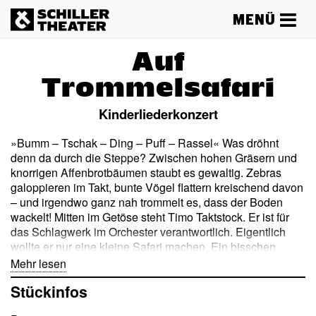
MENÜ
Auf
Trommelsafari
Kinderliederkonzert
»Bumm – Tschak – Ding – Puff – Rassel« Was dröhnt
denn da durch die Steppe? Zwischen hohen Gräsern und
knorrigen Affenbrotbäumen staubt es gewaltig. Zebras
galoppieren im Takt, bunte Vögel flattern kreischend davon
– und irgendwo ganz nah trommelt es, dass der Boden
wackelt! Mitten im Getöse steht Timo Taktstock. Er ist für
das Schlagwerk im Orchester verantwortlich. Eigentlich
wollte er nur eine kleine Safari machen. Ein bisschen
Sonne, ein bisschen Savanne, vielleicht ein gemütliches
Mehr lesen
Nickerchen im Schatten. Doch daraus wird nichts! Denn
Stückinfos
hier ist alles im Rhythmus! Dort stampft die große Trommel
wie ein Elefant durchs Gebüsch. Da klimpert das