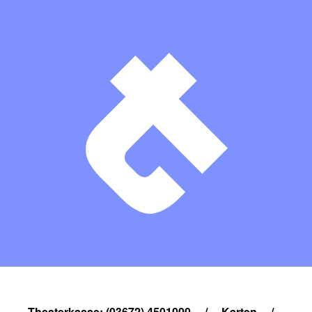
ihrer Tätigkeit als freiberufliche Fotografin arbeitete sie
viele Jahre als Fotoredakteurin. Ihre Arbeiten wurden auf
den Personalausstellungen in Estland, Deutschland,
England, Rußland und Polen sowie auf den
Gruppenausstellungen in den USA, Frankreich, Lettland
u. a. gezeigt. Siehe auch unter
www.birgitpuve.com
.
Diese Ausstellung wird durch das Kulturprogramm
„Kulturraum Kihnu 2015-2018“ und
Eesti
Kultuurkapital
unterstützt.
Theaterkasse: (03672) 4501000
/
Karten
/