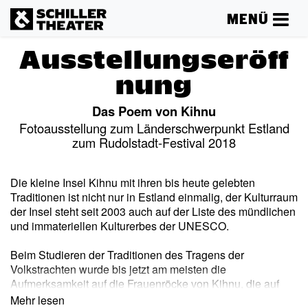
MENÜ
Ausstellungseröff
nung
Das Poem von Kihnu
Fotoausstellung zum Länderschwerpunkt Estland
zum Rudolstadt-Festival 2018
Die kleine Insel Kihnu mit ihren bis heute gelebten
Traditionen ist nicht nur in Estland einmalig, der Kulturraum
der Insel steht seit 2003 auch auf der Liste des mündlichen
und immateriellen Kulturerbes der UNESCO.
Beim Studieren der Traditionen des Tragens der
Volkstrachten wurde bis jetzt am meisten die
Aufmerksamkeit auf die Frauenröcke von Kihnu, die auf
Estnisch auch spezielle Namen tragen (
kört
und
troi
) und
Mehr lesen