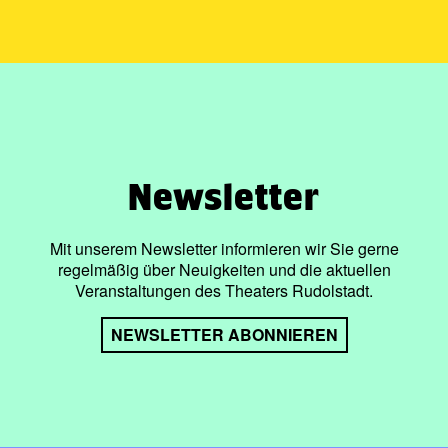
Obwohl auch die ältere Generation vertreten ist, nimmt die
Ausstellung in erster Linie die mittlere und jüngere
Generation unter die Lupe, und somit diejenigen, die die
alten Traditionen fortführen, die neben den sonstigen
Traditionen auch die Verwendung und Traditionen der
Kattunstoffe am Leben erhalten.
„Das Poem von Kihnu“ bildet somit auf seine Art eine
Newsletter
visuelle Studie, Erzählung, in der Kattunstoffe als
Verswiederholungen – sogar als deren Refrains –
vorkommen. Für Außenstehende ist in der sich gegenseitig
Mit unserem Newsletter informieren wir Sie gerne
ergänzenden Symbiose zwischen der Natur der Insel und
regelmäßig über Neuigkeiten und die aktuellen
dem Menschen etwas sehr Schönes, sogar Poetisches
Veranstaltungen des Theaters Rudolstadt.
enthalten.
NEWSLETTER ABONNIEREN
Über die Autorin
Birgit Püve
(1978) stammt aus Elva, sie lebt und arbeitet
als Fotografin in Tallinn. Sie absolvierte die Fakultät
Soziales an der Universität Tartu und vor der Aufnahme