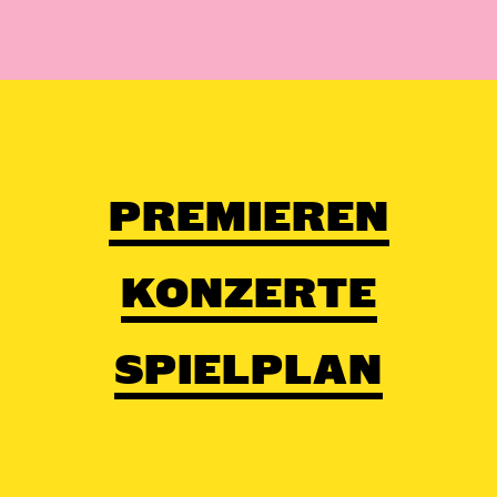
Theaters – Manuela Stüßer, Rayk Gaida, Jochen Ganser,
Johannes Geißer und Markus Seidensticker –, die
Thüringer Symphoniker unter der musikalischen Leitung
ihres Chefdirigenten Oliver Weder und die beiden Elektro-
Musiker Karla Wenzel und Tobias Vethake.
PREMIEREN
KONZERTE
SPIELPLAN