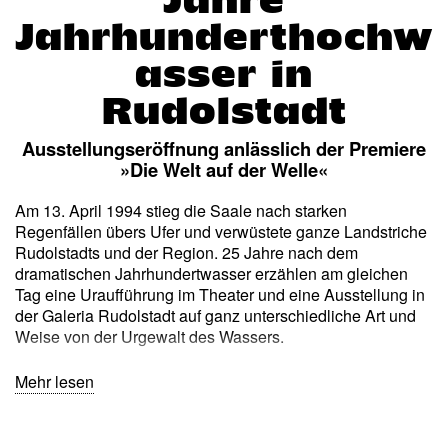
Jahrhunderthochw
asser in
Rudolstadt
Ausstellungseröffnung anlässlich der Premiere
»Die Welt auf der Welle«
Am 13. April 1994 stieg die Saale nach starken
Regenfällen übers Ufer und verwüstete ganze Landstriche
Rudolstadts und der Region. 25 Jahre nach dem
dramatischen Jahrhundertwasser erzählen am gleichen
Tag eine Uraufführung im Theater und eine Ausstellung in
der Galeria Rudolstadt auf ganz unterschiedliche Art und
Weise von der Urgewalt des Wassers.
Die Erinnerungen an die Fluten sind in den Köpfen vieler
Mehr lesen
Bewohner des Landkreises Saalfeld-Rudolstadt noch sehr
präsent. Einige sind dem Aufruf des Theaters Rudolstadt
gefolgt und haben Fotografien des Ereignisses zur