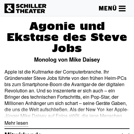
MENÜ
Agonie und
Ekstase des Steve
Jobs
Monolog von Mike Daisey
Apple ist die Kultmarke der Computerbranche. Ihr
Gründervater Steve Jobs führte von den frühen Heim-PCs
bis zum Smartphone-Boom die Avantgar-de der digitalen
Revolution an. Und so inszenierte er sich auch – ein
Bringer des technischen Fortschritts, ein Pop-Star, der
Millionen Anhänger um sich schart – seine Geräte Gaben,
die uns die Welt aufschließen. Als der New Yor- ker Apple-
Jünger Mike Daisey auf Fotos stößt, die jene Menschen
zeigen, die Jobs’ begehrte Produkte herstellen, kommt
Mehr lesen
eine andere Story ans Licht. Er beginnt, dem globalen