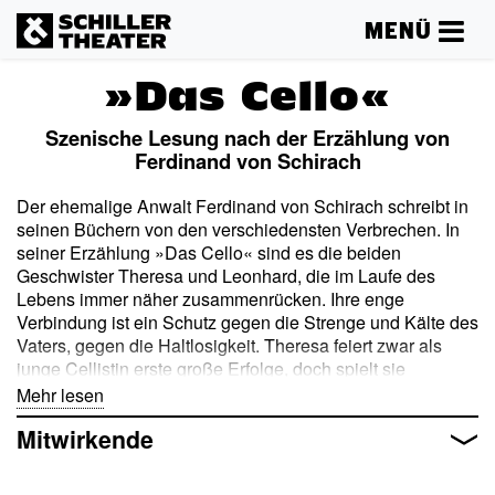
MENÜ
»Das Cello«
Szenische Lesung nach der Erzählung von
Ferdinand von Schirach
Der ehemalige Anwalt Ferdinand von Schirach schreibt in
seinen Büchern von den verschiedensten Verbrechen. In
seiner Erzählung »Das Cello« sind es die beiden
Geschwister Theresa und Leonhard, die im Laufe des
Lebens immer näher zusammenrücken. Ihre enge
Verbindung ist ein Schutz gegen die Strenge und Kälte des
Vaters, gegen die Haltlosigkeit. Theresa feiert zwar als
junge Cellistin erste große Erfolge, doch spielt sie
vorwiegend nur für ihren Bruder. Im Prélude der ersten
Mehr lesen
Suite der Cellosuiten von Bach sieht sie »das ganze
Mitwirkende
Leben in drei Minuten gespiegelt«. Sie wird ihm das Stück
immer wieder vorspielen. Selbst nach dem
verhängnisvollen Unfall, der Leonhard zum Krüppel macht.