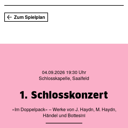
Bis Theresa eine Entscheidung trifft, die auch ihren Vater
aus der Lebensbahn werfen wird. Schirachs Geschichten
könnte man für perfekt ausgeklügelte Drehbücher halten.
Zum Spielplan
Doch erzählen sie ungeschminkt vom wirklichen Leben,
das so manchem Menschen scheinbar keine Wahl lässt.
04.09.2026 19:30 Uhr
Schlosskapelle, Saalfeld
1. Schlosskonzert
»Im Doppelpack« – Werke von J. Haydn, M. Haydn,
Händel und Bottesini