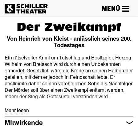
MENÜ
Der Zweikampf
Von Heinrich von Kleist - anlässlich seines 200.
Todestages
Ein rätselvoller Krimi um Totschlag und Besitzgier. Herzog
Wilhelm von Breisach wird durch einen Unbekannten
ermordet. Gesetzlich wäre die Krone an seinen Halbbruder
gefallen, mit dem er jedoch in Feindschaft lebte. Er
bestimmte daher seinen vorehelichen Sohn als Nachfolger.
Der Mörder soll über einen Zweikampf enttarnt werden,
indem der Sieg als Gottesurteil verstanden wird.
So schnell der Kampf entschieden scheint, so
Mehr lesen
unvorhersehbar sind die nachfolgenden Geschehnisse.
Mitwirkende
Kleists Novelle ist eine packende Studie über Täter, Opfer,
Vorurteil und Recht, in der unsere Vorstellungen von wahr
und falsch, gut und böse in die Schwebe geraten.