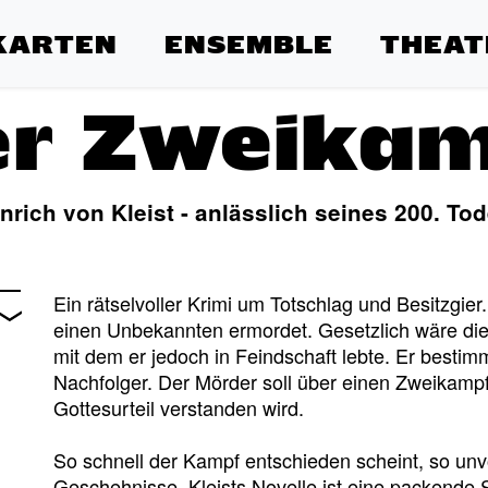
KARTEN
ENSEMBLE
THEAT
er Zweikam
nrich von Kleist - anlässlich seines 200. To
Ein rätselvoller Krimi um Totschlag und Besitzgie
einen Unbekannten ermordet. Gesetzlich wäre die
mit dem er jedoch in Feindschaft lebte. Er besti
Nachfolger. Der Mörder soll über einen Zweikampf
Gottesurteil verstanden wird.
So schnell der Kampf entschieden scheint, so un
Geschehnisse. Kleists Novelle ist eine packende S