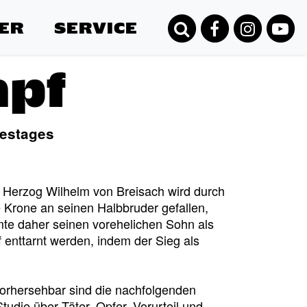
ER
SERVICE
pf
destages
r. Herzog Wilhelm von Breisach wird durch
 Krone an seinen Halbbruder gefallen,
mmte daher seinen vorehelichen Sohn als
 enttarnt werden, indem der Sieg als
vorhersehbar sind die nachfolgenden
tudie über Täter, Opfer, Vorurteil und