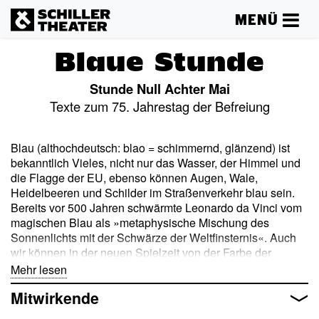
MENÜ
Blaue Stunde
Stunde Null Achter Mai
Texte zum 75. Jahrestag der Befreiung
Blau (althochdeutsch: blao = schimmernd, glänzend) ist
bekanntlich Vieles, nicht nur das Wasser, der Himmel und
die Flagge der EU, ebenso können Augen, Wale,
Heidelbeeren und Schilder im Straßenverkehr blau sein.
Bereits vor 500 Jahren schwärmte Leonardo da Vinci vom
magischen Blau als »metaphysische Mischung des
Sonnenlichts mit der Schwärze der Weltfinsternis«. Auch
wir können in der neuen Spielzeit von der Farbe der
Sehnsucht, der Wahrheit, des Glaubens und der Bildung
Mehr lesen
nicht lassen.
Mitwirkende
In der »Blauen Stunde« präsentieren unsere Schauspieler