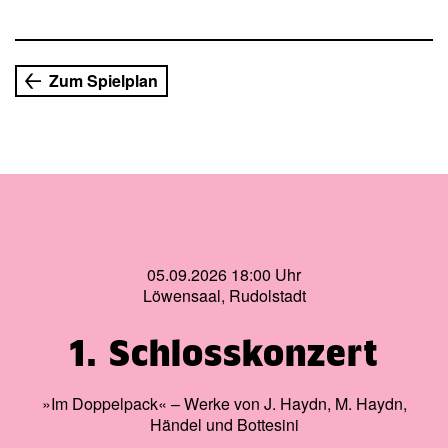
und Musiker für Sie jede Menge Schimmerndes und
Glänzendes (also im Grunde genommen Blaues, siehe
oben!) aus Literatur
und Musik. Aktuelle weltpolitische Themen des blauen
Zum Spielplan
Planeten inbegriffen.
05.09.2026 18:00 Uhr
Löwensaal, Rudolstadt
1. Schlosskonzert
»Im Doppelpack« – Werke von J. Haydn, M. Haydn,
Händel und Bottesini