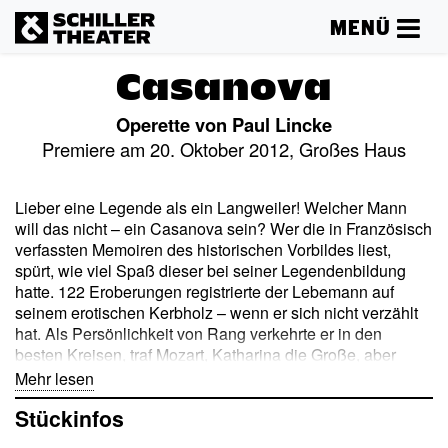
MENÜ
Casanova
Operette von Paul Lincke
Premiere am 20. Oktober 2012, Großes Haus
Lieber eine Legende als ein Langweiler! Welcher Mann
will das nicht – ein Casanova sein? Wer die in Französisch
verfassten Memoiren des historischen Vorbildes liest,
spürt, wie viel Spaß dieser bei seiner Legendenbildung
hatte. 122 Eroberungen registrierte der Lebemann auf
seinem erotischen Kerbholz – wenn er sich nicht verzählt
hat. Als Persönlichkeit von Rang verkehrte er in den
besten Kreisen, traf Mozart, Katharina die Große, aber
auch Voltaire und Papst Benedikt XIV. öffneten ihm ihre
Mehr lesen
Türen.
Stückinfos
Paul Lincke fügte den Abenteuern des Venezianers in