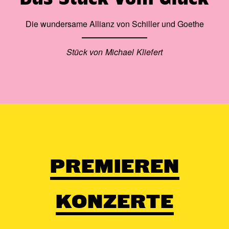
Sabine Mucke | Brigitte Roth | Sandra Schütt | Joshua
Die wundersame Allianz von Schiller und Goethe
Farrier | Aaron Judisch | Marian Kalus | Thomas Kohl |
Wieland Lemke | Matthias Mitteldorf | Dimiter Radev
Stück von Michael Kliefert
PREMIEREN
KONZERTE