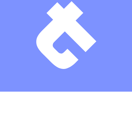
Theaterkasse: (03672) 4501000
/
Karten
/
Kontakt
/
Impressum
/
Datenschutz
/
Erklärung zur Barrierefreiheit
/
AGBs
/
Intern