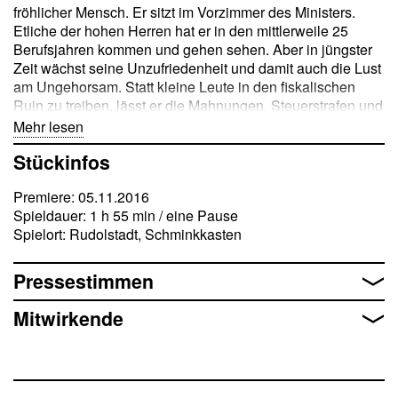
fröhlicher Mensch. Er sitzt im Vorzimmer des Ministers.
Etliche der hohen Herren hat er in den mittlerweile 25
Berufsjahren kommen und gehen sehen. Aber in jüngster
Zeit wächst seine Unzufriedenheit und damit auch die Lust
am Ungehorsam. Statt kleine Leute in den fiskalischen
Ruin zu treiben, lässt er die Mahnungen, Steuerstrafen und
Zahlungsbefehle einfach unter den Tisch fallen. Die
Mehr lesen
Streichung seiner Pensionsansprüche droht. Doch Winzig
Stückinfos
arbeitet längst an einer Alternative zum Beamtendasein.
Denn zwischen all den Aktendeckeln hat er wahre
Premiere: 05.11.2016
Meisterwerke versteckt. Keine Plagiate oder Raubkopien,
Spieldauer: 1 h 55 min / eine Pause
sondern seine eigenen anarchischen Sprachspielereien.
Spielort: Rudolstadt, Schminkkasten
Mit ihnen bekommen abgedroschene Wortbedeutungen
einen völlig neuen Sinn. Der unscheinbare Schreiberling
entpuppt sich als tollkühner Versakrobat mit musikalischem
Pressestimmen
Geschick. Da bleibt weiterer Frauenbesuch nicht aus …
Mitwirkende
Ob Komiker, Schauspieler oder Komponist – Heinz Erhardt
(1909-1979) ist einer der erfolgreichsten
Unterhaltungskünstler des letzten Jahrhunderts. Mit seinen
amüsanten Gedichten, Sketchen, Liedern und Filmen