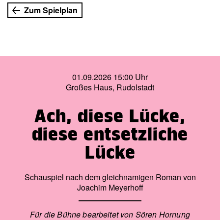
brachte er ein ganzes Land zum Lachen. Keiner konnte so
Zum Spielplan
himmlischen (und hintersinnigen) Nonsens erzählen wie
er, z. B. »Das Leben ist eigentlich nur eine kurze
Unterbrechung des Totseins.«
01.09.2026 15:00 Uhr
Großes Haus, Rudolstadt
Ach, diese Lücke,
diese entsetzliche
Lücke
Schauspiel nach dem gleichnamigen Roman von
Joachim Meyerhoff
Für die Bühne bearbeitet von Sören Hornung