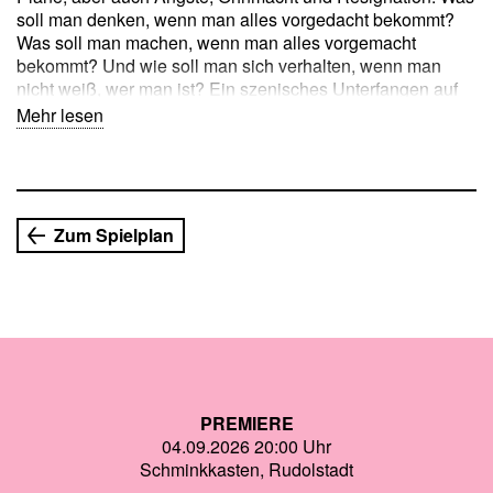
soll man denken, wenn man alles vorgedacht bekommt?
Was soll man machen, wenn man alles vorgemacht
bekommt? Und wie soll man sich verhalten, wenn man
nicht weiß, wer man ist? Ein szenisches Unterfangen auf
der Suche nach einer Zukunft, die es zu gestalten gilt, die
Mehr lesen
irgendwie aber auch schon festgeschrieben zu sein
scheint.
Erwachsene: 12 € / Schüler: 5 €
Zum Spielplan
Infos:
www.avantartfestival.de
Veranstalter: Thüringer Theaterverband
in Kooperation mit dem Theater Rudolstadt und dem
theater-spiel-laden
Förderer: Thüringer Ministerium für Bildung, Wissenschaft
und Kultur und Stadt Rudolstadt
Stifter: Sparkassen Kulturstiftung Hessen-Thüringen
PREMIERE
04.09.2026 20:00 Uhr
Schminkkasten, Rudolstadt