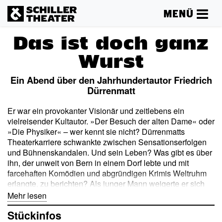
MENÜ
Das ist doch ganz
Wurst
Ein Abend über den Jahrhundertautor Friedrich
Dürrenmatt
Er war ein provokanter Visionär und zeitlebens ein
vielreisender Kultautor. »Der Besuch der alten Dame« oder
»Die Physiker« – wer kennt sie nicht? Dürrenmatts
Theaterkarriere schwankte zwischen Sensationserfolgen
und Bühnenskandalen. Und sein Leben? Was gibt es über
ihn, der unweit von Bern in einem Dorf lebte und mit
farcehaften Komödien und abgründigen Krimis Weltruhm
erlangte, zu berichten? Als junger Mann weigerte er sich
protestantischer Pfarrer zu werden wie sein Vater, lieber
Mehr lesen
protestierte er: im Regiesitz des Theaters, am Schreibtisch,
Stückinfos
als Maler vor der Staffelei. Die Welt sah er als groteskes