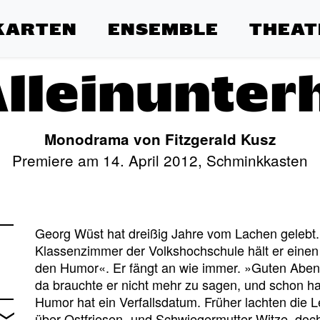
KARTEN
ENSEMBLE
THEAT
lleinunter
Monodrama von Fitzgerald Kusz
Premiere am 14. April 2012, Schminkkasten
Georg Wüst hat dreißig Jahre vom Lachen gelebt. He
Klassenzimmer der Volkshochschule hält er einen 
den Humor«. Er fängt an wie immer. »Guten Abend
da brauchte er nicht mehr zu sagen, und schon ha
Humor hat ein Verfallsdatum. Früher lachten die 
über Ostfriesen- und Schwiegermutter-Witze, doch s