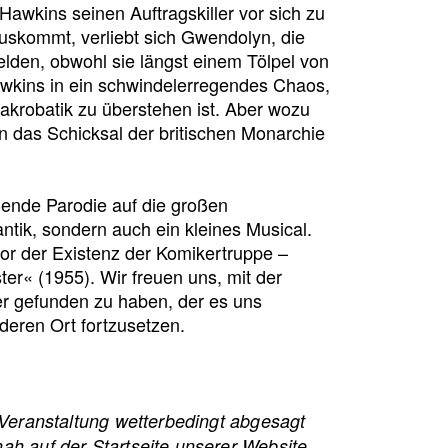
 Hawkins seinen Auftragskiller vor sich zu
skommt, verliebt sich Gwendolyn, die
lden, obwohl sie längst einem Tölpel von
Hawkins in ein schwindelerregendes Chaos,
nakrobatik zu überstehen ist. Aber wozu
n das Schicksal der britischen Monarchie
ßende Parodie auf die großen
tik, sondern auch ein kleines Musical.
or der Existenz der Komikertruppe –
er« (1955). Wir freuen uns, mit der
r gefunden zu haben, der es uns
deren Ort fortzusetzen.
e Veranstaltung wetterbedingt abgesagt
ah auf der Startseite unserer Website