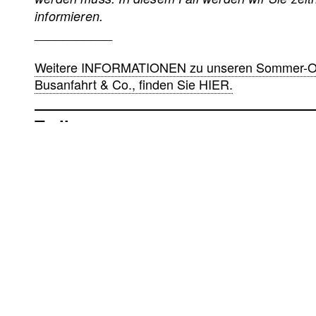
informieren.
___________
Weitere INFORMATIONEN zu unseren Sommer-Open
Busanfahrt & Co., finden Sie HIER.
Trailer
Sie sehen gerade einen Platzhalterinhalt von
Standard
. U
Sie auf den Button unten. Bitte beachten Sie, dass dabe
Inhalt entspe
Weitere Informa