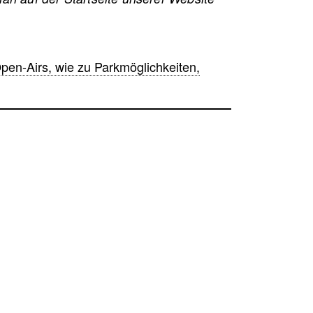
-Airs, wie zu Parkmöglichkeiten,
m auf den eigentlichen Inhalt zuzugreifen, klicken
i Daten an Drittanbieter weitergegeben werden.
rren
tionen