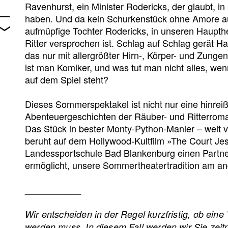
Ravenhurst, ein Minister Rodericks, der glaubt, in
haben. Und da kein Schurkenstück ohne Amore au
aufmüpfige Tochter Rodericks, in unseren Haupthe
Ritter versprochen ist. Schlag auf Schlag gerät 
das nur mit allergrößter Hirn-, Körper- und Zunge
ist man Komiker, und was tut man nicht alles, wen
auf dem Spiel steht?
Dieses Sommerspektakel ist nicht nur eine hinrei
Abenteuergeschichten der Räuber- und Ritterroman
Das Stück in bester Monty-Python-Manier – weit v
beruht auf dem Hollywood-Kultfilm »The Court Jest
Landessportschule Bad Blankenburg einen Partne
ermöglicht, unsere Sommertheatertradition am an
___________
Wir entscheiden in der Regel kurzfristig, ob ein
werden muss. In diesem Fall werden wir Sie zeitn