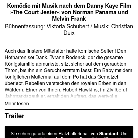
Komödie mit Musik nach dem Danny Kaye Film
»The Court Jester« von Norman Panama und
Melvin Frank
Bühnenfassung: Viktoria Schubert / Musik: Christian
Deix
Auch das finstere Mittelalter hatte komische Seiten! Den
Hofnarren sei Dank. Tyrann Roderick, der die gesamte
Königsfamilie abmurkste, sitzt sicher auf dem geraubten
Thron, bis ihn ein Gerücht erzittern lässt: Ein Baby mit dem
königlichen Muttermal auf dem Po hat das Gemetzel
überlebt. Rebellen verstecken den royalen Erben in den
Wäldern. Einer von ihnen, Hubert Hawkins, im Zivilberuf
Jahrmarktsgaukler, erhält den Auftrag, das wertvolle
Kleinkind vor dem Despoten in Sicherheit zu bringen. Er
Mehr lesen
schlüpft in die Rolle des Spaßmachers Giacomo und
Trailer
avanciert am Hofe zum »König der Narren«. Die Pläne zur
Rückeroberung des Throns könnten kaum besser laufen,
wäre da nicht noch Lord Ravenhurst, ein Minister
Sie sehen gerade einen Platzhalterinhalt von
Standard
. Um
Rodericks, der glaubt, in Hawkins seinen Auftragskiller vor