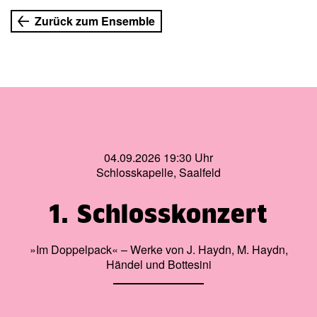
Wir entscheiden in der Regel kurzfristig, ob eine
Zurück zum Ensemble
Veranstaltung wetterbedingt abgesagt werden muss. In
diesem Fall werden wir Sie zeitnah auf der Startseite
unserer Website informieren.
___________
Weitere INFORMATIONEN zu unseren Sommer-Open-
Airs, wie zu Parkmöglichkeiten, Busanfahrt & Co., finden
Sie HIER.
04.09.2026 19:30 Uhr
Schlosskapelle, Saalfeld
1. Schlosskonzert
»Im Doppelpack« – Werke von J. Haydn, M. Haydn,
Händel und Bottesini