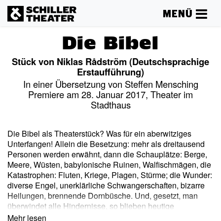
MENÜ
Die Bibel
Stück von Niklas Rådström (Deutschsprachige
Erstaufführung)
In einer Übersetzung von Steffen Mensching
Premiere am 28. Januar 2017, Theater im
Stadthaus
Die Bibel als Theaterstück? Was für ein aberwitziges
Unterfangen! Allein die Besetzung: mehr als dreitausend
Personen werden erwähnt, dann die Schauplätze: Berge,
Meere, Wüsten, babylonische Ruinen, Walfischmägen, die
Katastrophen: Fluten, Kriege, Plagen, Stürme; die Wunder:
diverse Engel, unerklärliche Schwangerschaften, bizarre
Heilungen, brennende Dornbüsche. Und, gesetzt, man
überwindet alle Hindernisse, so blieben heutige
Empfindlichkeiten: Wird man Gläubige verprellen, wenn
Mehr lesen