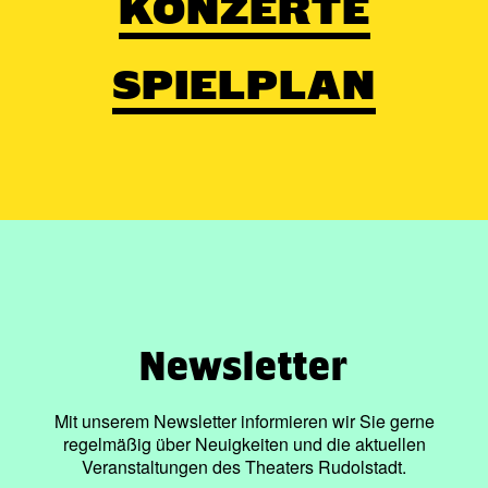
KONZERTE
kommt es in Rudolstadt als Auftakt zum Reformationsjahr
2017 in einer Übersetzung von Steffen Mensching zur
deutschsprachigen Erstaufführung.
SPIELPLAN
Wir danken der
Schokoladenfabrik Berggold GmbH
für
die Unterstützung im Rahmen ihrer Stückpatenschaft.
Spieldauer: 3 h 45 | eine Pause
Fotos: Harald Wenzel-Orf / Friederike Lüdde / Lisa Stern
Newsletter
Mit unserem Newsletter informieren wir Sie gerne
regelmäßig über Neuigkeiten und die aktuellen
Veranstaltungen des Theaters Rudolstadt.