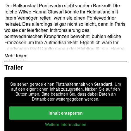
Der Balkanstaat Pontevedro steht vor dem Bankrott! Die
reiche Witwe Hanna Glawari könnte ihr Heimatland mit
ihrem Vermögen retten, wenn sie einen Pontevedriner
heiratet. Das allerdings ist gar nicht so leicht, denn in Paris,
wo sie der feierlichen Inthronisierung des
pontevedrinischen Kronprinzen beiwohnt, buhlen etliche
Franzosen um ihre Aufmerksamkeit. Eigentlich wäre ihr
Landsmann Graf Danilo genau der Richtige für sie. Hanna
und Danilo waren früher schon einmal ein Paar, doch war
Mehr lesen
eine Hochzeit aus Standesgründen damals nicht möglich.
Trailer
Nun ist der Lebemann zu stolz, um erneut um ihre Hand
anzuhalten. Nach reichlich Turbulenzen und vielen
Ohrwürmern – darunter das »Vilja-Lied«, »Heut geh ich ins
Sie sehen gerade einen Platzhalterinhalt von
Standard
. Um
Maxim« oder das Walzer-Duett »Lippen schweigen« –
auf den eigentlichen Inhalt zuzugreifen, klicken Sie auf den
finden die beiden schließlich doch wieder zueinander.
Button unten. Bitte beachten Sie, dass dabei Daten an
Drittanbieter weitergegeben werden.
»Die lustige Witwe« war für den noch jungen Franz Lehár
ein einzigartiger Erfolg. Das Geheimrezept des
Inhalt entsperren
Komponisten: Er schuf für die »Witwe« neben
wunderschöner Musik Menschen aus Fleisch und Blut, die
Weitere Informationen
bis heute nichts von ihrer Anziehungskraft eingebüßt